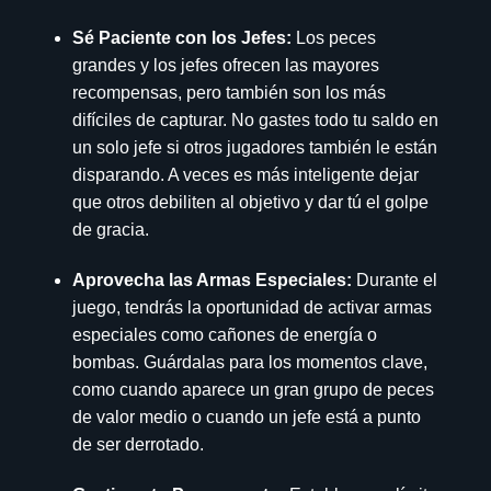
Sé Paciente con los Jefes:
Los peces
grandes y los jefes ofrecen las mayores
recompensas, pero también son los más
difíciles de capturar. No gastes todo tu saldo en
un solo jefe si otros jugadores también le están
disparando. A veces es más inteligente dejar
que otros debiliten al objetivo y dar tú el golpe
de gracia.
Aprovecha las Armas Especiales:
Durante el
juego, tendrás la oportunidad de activar armas
especiales como cañones de energía o
bombas. Guárdalas para los momentos clave,
como cuando aparece un gran grupo de peces
de valor medio o cuando un jefe está a punto
de ser derrotado.