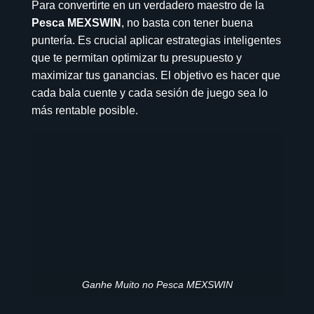
Para convertirte en un verdadero maestro de la
Pesca MEXSWIN
, no basta con tener buena
puntería. Es crucial aplicar estrategias inteligentes
que te permitan optimizar tu presupuesto y
maximizar tus ganancias. El objetivo es hacer que
cada bala cuente y cada sesión de juego sea lo
más rentable posible.
Ganhe Muito no Pesca MEXSWIN