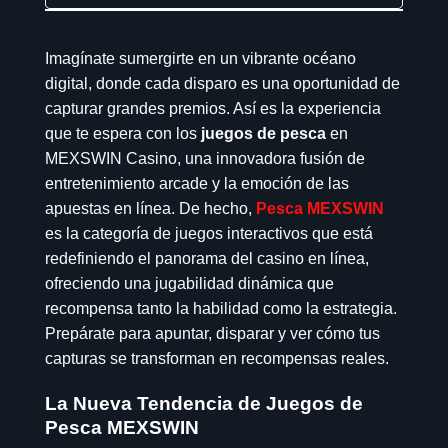
Imagínate sumergirte en un vibrante océano
digital, donde cada disparo es una oportunidad de
capturar grandes premios. Así es la experiencia
que te espera con los
juegos de pesca
en
MEXSWIN Casino, una innovadora fusión de
entretenimiento arcade y la emoción de las
apuestas en línea. De hecho,
Pesca MEXSWIN
es la categoría de juegos interactivos que está
redefiniendo el panorama del casino en línea,
ofreciendo una jugabilidad dinámica que
recompensa tanto la habilidad como la estrategia.
Prepárate para apuntar, disparar y ver cómo tus
capturas se transforman en recompensas reales.
La Nueva Tendencia de Juegos de
Pesca MEXSWIN