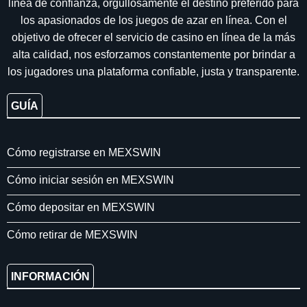
línea de confianza, orgullosamente el destino preferido para
los apasionados de los juegos de azar en línea. Con el
objetivo de ofrecer el servicio de casino en línea de la más
alta calidad, nos esforzamos constantemente por brindar a
los jugadores una plataforma confiable, justa y transparente.
GUÍA
Cómo registrarse en MEXSWIN
Cómo iniciar sesión en MEXSWIN
Cómo depositar en MEXSWIN
Cómo retirar de MEXSWIN
INFORMACIÓN