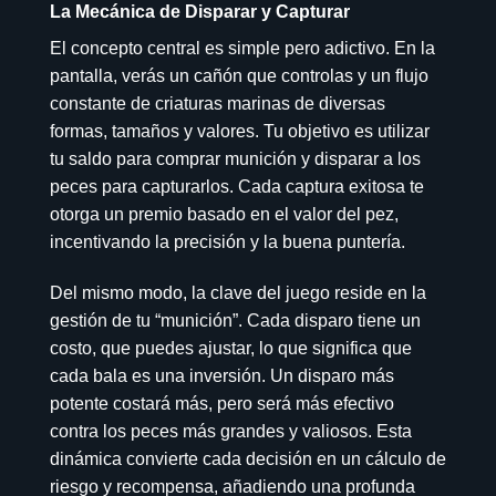
La Mecánica de Disparar y Capturar
El concepto central es simple pero adictivo. En la
pantalla, verás un cañón que controlas y un flujo
constante de criaturas marinas de diversas
formas, tamaños y valores. Tu objetivo es utilizar
tu saldo para comprar munición y disparar a los
peces para capturarlos. Cada captura exitosa te
otorga un premio basado en el valor del pez,
incentivando la precisión y la buena puntería.
Del mismo modo, la clave del juego reside en la
gestión de tu “munición”. Cada disparo tiene un
costo, que puedes ajustar, lo que significa que
cada bala es una inversión. Un disparo más
potente costará más, pero será más efectivo
contra los peces más grandes y valiosos. Esta
dinámica convierte cada decisión en un cálculo de
riesgo y recompensa, añadiendo una profunda