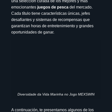
una selección curada de los mejores y más
emocionantes
juegos de pesca
del mercado.
Cada título tiene características únicas, jefes
desafiantes y sistemas de recompensas que
garantizan horas de entretenimiento y grandes
oportunidades de ganar.
Diversidade da Vida Marinha no Jogo MEXSWIN
A continuación, te presentamos algunos de los