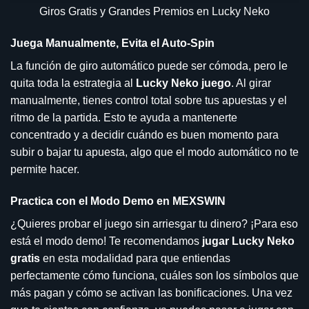
Giros Gratis y Grandes Premios en Lucky Neko
Juega Manualmente, Evita el Auto-Spin
La función de giro automático puede ser cómoda, pero le
quita toda la estrategia al
Lucky Neko juego
. Al girar
manualmente, tienes control total sobre tus apuestas y el
ritmo de la partida. Esto te ayuda a mantenerte
concentrado y a decidir cuándo es buen momento para
subir o bajar tu apuesta, algo que el modo automático no te
permite hacer.
Practica con el Modo Demo en MEXSWIN
¿Quieres probar el juego sin arriesgar tu dinero? ¡Para eso
está el modo demo! Te recomendamos
jugar Lucky Neko
gratis
en esta modalidad para que entiendas
perfectamente cómo funciona, cuáles son los símbolos que
más pagan y cómo se activan las bonificaciones. Una vez