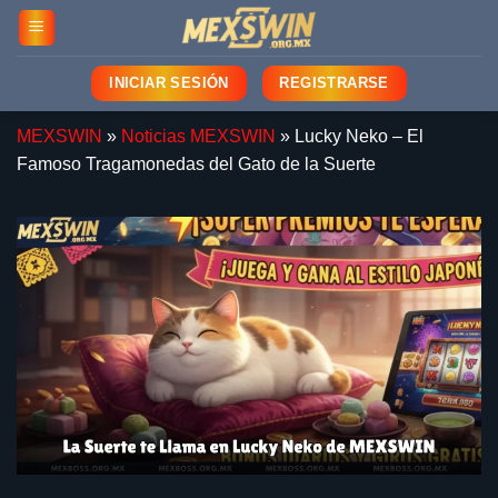
Skip
to
content
INICIAR SESIÓN
REGISTRARSE
MEXSWIN
»
Noticias MEXSWIN
»
Lucky Neko – El
Famoso Tragamonedas del Gato de la Suerte