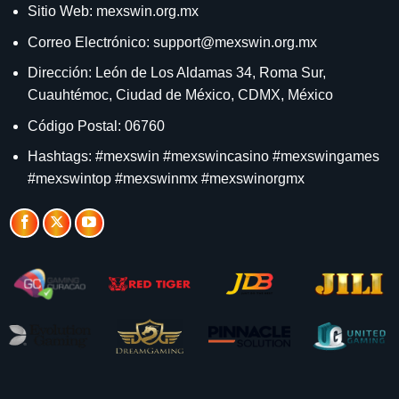
Sitio Web: mexswin.org.mx
Correo Electrónico:
support@mexswin.org.mx
Dirección: León de Los Aldamas 34, Roma Sur,
Cuauhtémoc, Ciudad de México, CDMX, México
Código Postal: 06760
Hashtags: #mexswin #mexswincasino #mexswingames
#mexswintop #mexswinmx #mexswinorgmx