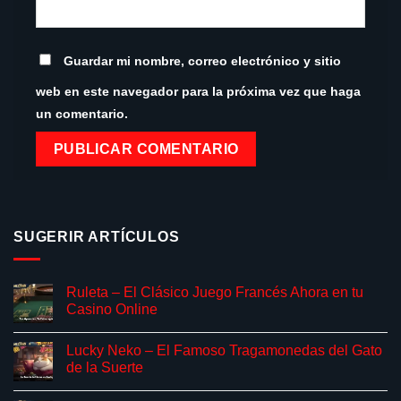
Guardar mi nombre, correo electrónico y sitio
web en este navegador para la próxima vez que haga
un comentario.
SUGERIR ARTÍCULOS
Ruleta – El Clásico Juego Francés Ahora en tu
Casino Online
No
hay
Lucky Neko – El Famoso Tragamonedas del Gato
comentarios
en
de la Suerte
Ruleta
–
No
El
hay