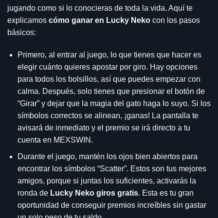
jugando como si lo conocieras de toda la vida. Aquí te
explicamos
cómo ganar en Lucky Neko
con los pasos
básicos:
Primero, al entrar al juego, lo que tienes que hacer es
elegir cuánto quieres apostar por giro. Hay opciones
para todos los bolsillos, así que puedes empezar con
calma. Después, solo tienes que presionar el botón de
“Girar” y dejar que la magia del gato haga lo suyo. Si los
símbolos correctos se alinean, ¡ganas! La pantalla te
avisará de inmediato y el premio se irá directo a tu
cuenta en MEXSWIN.
Durante el juego, mantén los ojos bien abiertos para
encontrar los símbolos “Scatter”. Estos son tus mejores
amigos, porque si juntas los suficientes, activarás la
ronda de
Lucky Neko giros gratis
. Esta es tu gran
oportunidad de conseguir premios increíbles sin gastar
un solo peso de tu saldo.