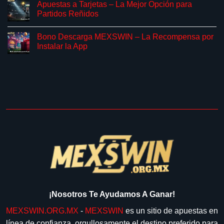
Apuestas a Tarjetas – La Mejor Opción para
Clásico
comentarios
Juego
en
Partidos Reñidos
Francés
Lucky
Ahora
Neko
No
en
–
hay
Bono Descarga MEXSWIN – La Recompensa por
tu
El
comentarios
Casino
Famoso
en
Instalar la App
Online
Tragamonedas
Apuestas
del
a
No
Gato
Tarjetas
hay
de
–
comentarios
la
La
en
Suerte
Mejor
Bono
Opción
Descarga
para
MEXSWIN
Partidos
–
Reñidos
La
Recompensa
por
Instalar
la
App
¡Nosotros Te Ayudamos A Ganar!
MEXSWIN.ORG.MX
-
MEXSWIN
es un sitio de apuestas en
línea de confianza, orgullosamente el destino preferido para