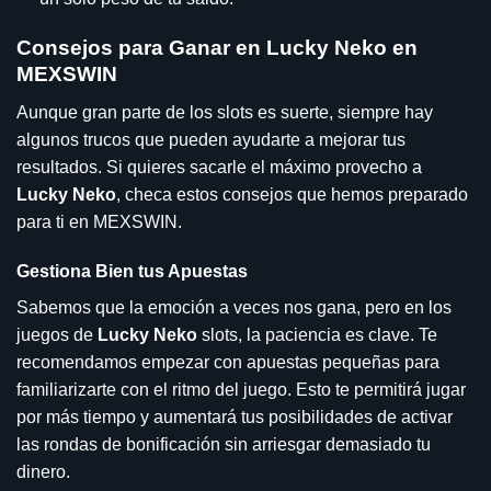
Consejos para Ganar en Lucky Neko en
MEXSWIN
Aunque gran parte de los slots es suerte, siempre hay
algunos trucos que pueden ayudarte a mejorar tus
resultados. Si quieres sacarle el máximo provecho a
Lucky Neko
, checa estos consejos que hemos preparado
para ti en MEXSWIN.
Gestiona Bien tus Apuestas
Sabemos que la emoción a veces nos gana, pero en los
juegos de
Lucky Neko
slots, la paciencia es clave. Te
recomendamos empezar con apuestas pequeñas para
familiarizarte con el ritmo del juego. Esto te permitirá jugar
por más tiempo y aumentará tus posibilidades de activar
las rondas de bonificación sin arriesgar demasiado tu
dinero.