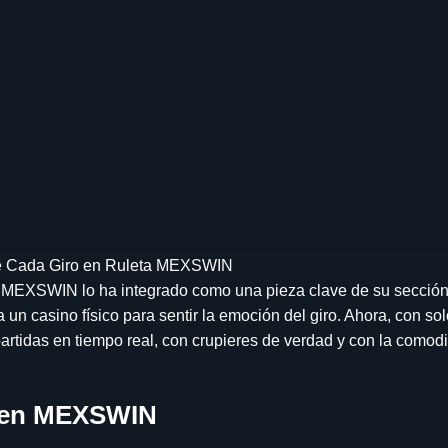
e Cada Giro en Ruleta MEXSWIN
 MEXSWIN lo ha integrado como una pieza clave de su secció
un casino físico para sentir la emoción del giro. Ahora, con sol
partidas en tiempo real, con crupieres de verdad y con la comod
s en MEXSWIN