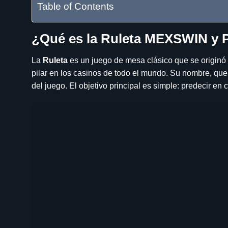
Table of Contents
¿Qué es la Ruleta MEXSWIN y 
La
Ruleta
es un juego de mesa clásico que se originó e
pilar en los casinos de todo el mundo. Su nombre, que
del juego. El objetivo principal es simple: predecir en