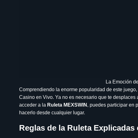
La Emoción d
Comprendiendo la enorme popularidad de este juego,
Casino en Vivo. Ya no es necesario que te desplaces a 
acceder a la
Ruleta MEXSWIN
, puedes participar en 
hacerlo desde cualquier lugar.
Reglas de la Ruleta Explicada