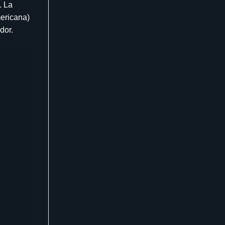
. La
ericana)
dor.