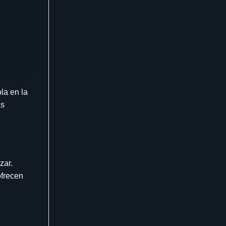
la en la
as
zar.
ofrecen