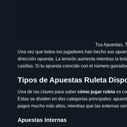
Tus Apuestas, 
Una vez que todos los jugadores han hecho sus apuestas
dirección opuesta. La tensión aumenta mientras la bol
casillas. Si tu apuesta coincide con el número ganador
Tipos de Apuestas Ruleta Dis
Una de las claves para saber
cómo jugar ruleta
es co
Estas se dividen en dos categorías principales: apues
pagos mucho más altos, mientras que las externas s
Apuestas Internas