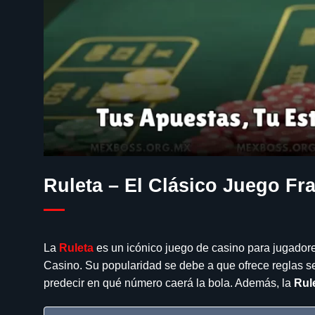
Ruleta – El Clásico Juego Fr
La
Ruleta
es un icónico juego de casino para jugado
Casino. Su popularidad se debe a que ofrece reglas sen
predecir en qué número caerá la bola. Además, la
Rul